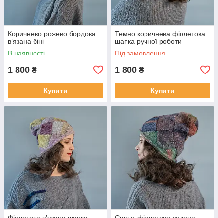
Коричнево рожево бордова
Темно коричнева фіолетова
вʼязана біні
шапка ручної роботи
В наявності
Під замовлення
1 800
1 800
₴
₴
Купити
Купити
Фіолетова вʼязана шапка
Синьо-фіолетово-зелена