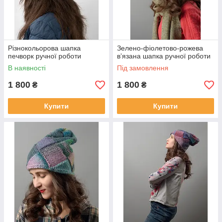
Різнокольорова шапка
Зелено-фіолетово-рожева
печворк ручної роботи
вʼязана шапка ручної роботи
В наявності
Під замовлення
1 800
1 800
₴
₴
Купити
Купити