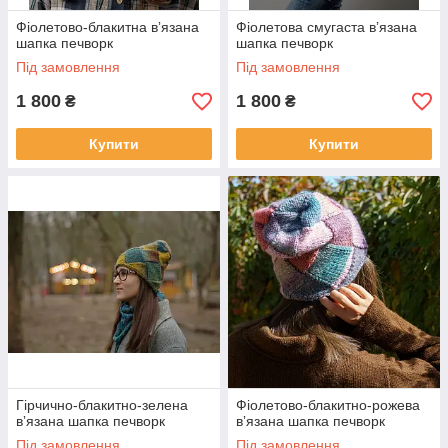
Фіолетово-блакитна вʼязана
Фіолетова смугаста вʼязана
шапка печворк
шапка печворк
Під замовлення
Під замовлення
1 800
1 800
₴
₴
Купити
Купити
Гірчично-блакитно-зелена
Фіолетово-блакитно-рожева
вʼязана шапка печворк
вʼязана шапка печворк
Під замовлення
Під замовлення