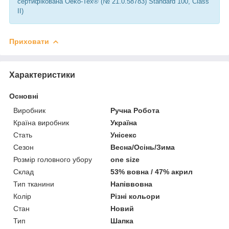
сертифікована Oeko-Tex® (№ 21.0.58783) Standard 100, Class
II)
Приховати
Характеристики
Основні
Виробник
Ручна Робота
Країна виробник
Україна
Стать
Унісекс
Сезон
Весна/Осінь/Зима
Розмір головного убору
one size
Склад
53% вовна / 47% акрил
Тип тканини
Напіввовна
Колір
Різні кольори
Стан
Новий
Тип
Шапка