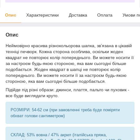
Опис
Характеристики
Доставка
Оплата
Умови п
Опис
Неймовірно красива різнокольорова шапка, звʼязана в цікавій
техніці печворк. Кожна сторона особлива, оскільки жоден
квадрат не повторює колір попереднього. Ви можете носити її
за настроєм будь-якою стороною, яка вам сьогодні більше
подобається. Жоден квадрат в шапці не повторює колір
попереднього. Ви можете носити її за настроєм будь-якою
стороною, яка вам сьогодні більше подобається.
Підійде під різні образи: джинси, плаття, пальто чи пуховик -
все буде виглядати круто.
РОЗМІРИ: 54-62 см (при замовленні треба буде поміряти
обхват голови сантиметром)
СКЛАД: 53% вовна / 47% акрил (італійська пряжа,