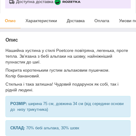
Доступна доставка
Опис
Характеристики
Доставка
Оплата
Умови п
Опис
Нашийна хустина у стилі Poetcore повітряна, легенька, проте
тепла. Звʼязана з бебі альпаки на шовку, найніжніший
пухнастик до шиї.
Покрита коротеньким густим альпаковим пушечком.
Колір банановий.
Стильна і така затишна! Чудовий подарунок як собі, так і
рідній людині.
РОЗМІР:
ширина 75 см, довжина 34 см (від середини основи
до низу трикутника)
СКЛАД:
70% бебі альпака, 30% шовк