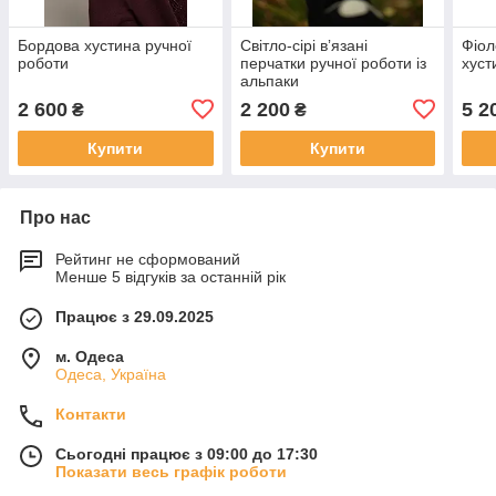
Бордова хустина ручної
Світло-сірі вʼязані
Фіол
роботи
перчатки ручної роботи із
хуст
альпаки
2 600
2 200
5 2
₴
₴
Купити
Купити
Про нас
Рейтинг не сформований
Менше 5 відгуків за останній рік
Працює з 29.09.2025
м. Одеса
Одеса, Україна
Контакти
Сьогодні працює з 09:00 до 17:30
Показати весь графік роботи