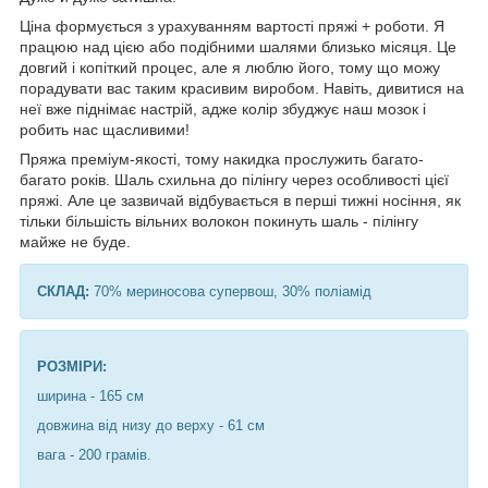
Ціна формується з урахуванням вартості пряжі + роботи. Я
працюю над цією або подібними шалями близько місяця. Це
довгий і копіткий процес, але я люблю його, тому що можу
порадувати вас таким красивим виробом. Навіть, дивитися на
неї вже піднімає настрій, адже колір збуджує наш мозок і
робить нас щасливими!
Пряжа преміум-якості, тому накидка прослужить багато-
багато років. Шаль схильна до пілінгу через особливості цієї
пряжі. Але це зазвичай відбувається в перші тижні носіння, як
тільки більшість вільних волокон покинуть шаль - пілінгу
майже не буде.
СКЛАД:
70% мериносова супервош, 30% поліамід
РОЗМІРИ:
ширина - 165 см
довжина від низу до верху - 61 см
вага - 200 грамів.