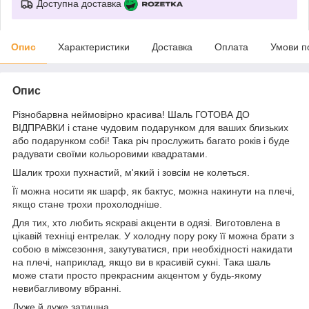
Доступна доставка
Опис
Характеристики
Доставка
Оплата
Умови п
Опис
Різнобарвна неймовірно красива! Шаль ГОТОВА ДО
ВІДПРАВКИ і стане чудовим подарунком для ваших близьких
або подарунком собі! Така річ прослужить багато років і буде
радувати своїми кольоровими квадратами.
Шалик трохи пухнастий, м'який і зовсім не колеться.
Її можна носити як шарф, як бактус, можна накинути на плечі,
якщо стане трохи прохолодніше.
Для тих, хто любить яскраві акценти в одязі. Виготовлена в
цікавій техніці ентрелак. У холодну пору року її можна брати з
собою в міжсезоння, закутуватися, при необхідності накидати
на плечі, наприклад, якщо ви в красивій сукні. Така шаль
може стати просто прекрасним акцентом у будь-якому
невибагливому вбранні.
Дуже й дуже затишна.