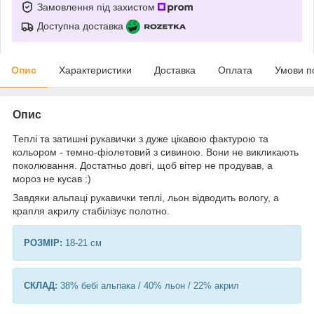
Замовлення під захистом
Доступна доставка
Опис
Характеристики
Доставка
Оплата
Умови п
Опис
Теплі та затишні рукавички з дуже цікавою фактурою та
кольором - темно-фіолетовий з сивиною. Вони не викликають
поколювання. Достатньо довгі, щоб вітер не продував, а
мороз не кусав :)
Завдяки альпаці рукавички теплі, льон відводить вологу, а
крапля акрилу стабілізує полотно.
РОЗМІР:
18-21 см
СКЛАД:
38% бебі альпака / 40% льон / 22% акрил