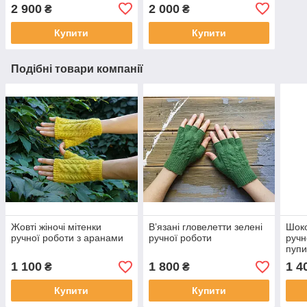
2 900
2 000
₴
₴
Купити
Купити
Подібні товари компанії
Жовті жіночі мітенки
Вʼязані гловелетти зелені
Шоко
ручної роботи з аранами
ручної роботи
ручн
пуп
1 100
1 800
1 4
₴
₴
Купити
Купити